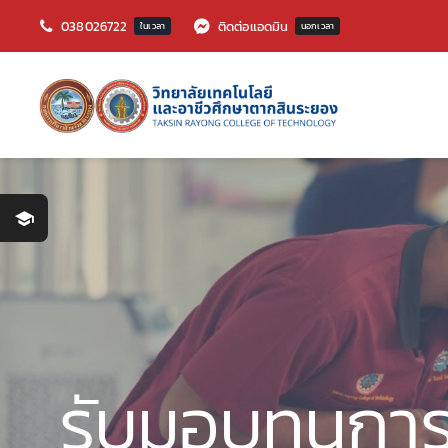
Skip
038026722
ติดต่อแอดมิน
ในเวลา
นอกเวลา
to
content
รับมอบทุนการ