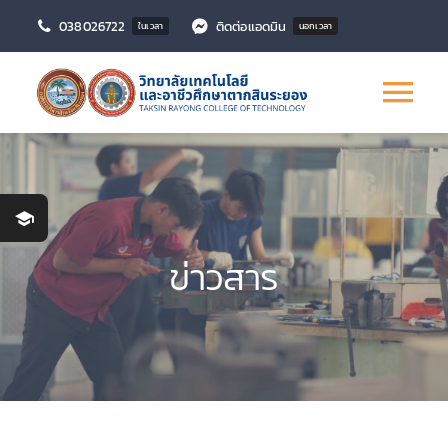
Skip
038026722
ติดต่อแอดมิน
ในเวลา
นอกเวลา
to
content
Tog
Nav
หลักสูตร
สนใจเข้าศึกษา
ข่าวสาร
ข่าวสาร
งานวิจัย
บริการสังคม