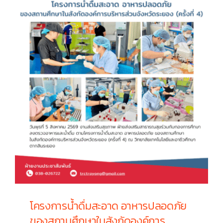
นักศึกษา
ระดับ
ประกาศนียบัตร
วิชาชีพ
ชั้น
สูง
(ปวส.)
ชั้น
ปี
ที่
2
โครงการน้ำดื่มสะอาด อาหารปลอดภัย
ของสถานศึกษาในสังกัดองค์การ