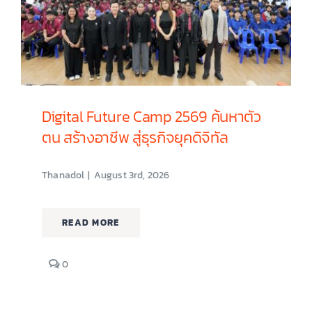
ศึกษา
และ
แนวทาง
การ
รับ
สมัคร
นักเรียน
Digital Future Camp 2569 ค้นหาตัว
ประจำ
ปี
ตน สร้างอาชีพ สู่ธุรกิจยุคดิจิทัล
การ
ศึกษา
2570
Thanadol
|
August 3rd, 2026
READ MORE
comments
0
on
Digital
Future